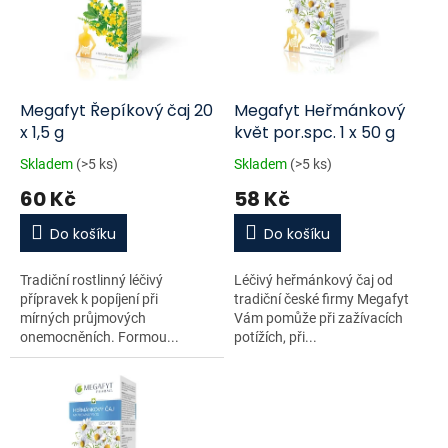
i
r
s
o
p
d
r
u
o
k
d
t
Megafyt Řepíkový čaj 20
Megafyt Heřmánkový
u
ů
x 1,5 g
květ por.spc. 1 x 50 g
k
Skladem
(>5 ks)
Skladem
(>5 ks)
t
60 Kč
58 Kč
ů
Do košíku
Do košíku
Tradiční rostlinný léčivý
Léčivý heřmánkový čaj od
přípravek k popíjení při
tradiční české firmy Megafyt
mírných průjmových
Vám pomůže při zažívacích
onemocněních. Formou...
potížích, při...