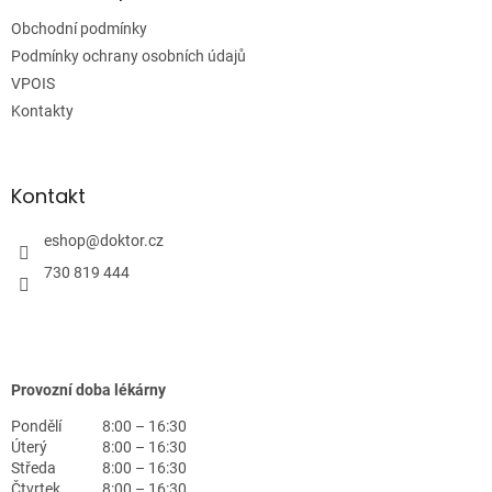
t
Obchodní podmínky
í
Podmínky ochrany osobních údajů
VPOIS
Kontakty
Kontakt
eshop
@
doktor.cz
730 819 444
Provozní doba lékárny
Pondělí
8:00 – 16:30
Úterý
8:00 – 16:30
Středa
8:00 – 16:30
Čtvrtek
8:00 – 16:30