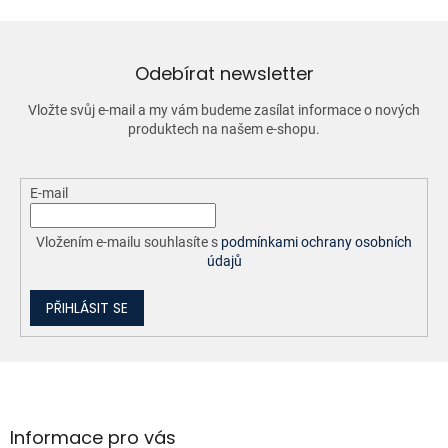
d
a
c
í
Odebírat newsletter
p
r
Vložte svůj e-mail a my vám budeme zasílat informace o nových
v
produktech na našem e-shopu.
k
y
v
ý
E-mail
p
i
Vložením e-mailu souhlasíte s
podmínkami ochrany osobních
s
údajů
u
PŘIHLÁSIT SE
Z
á
p
a
Informace pro vás