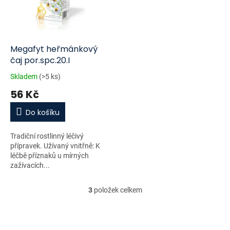
Megafyt heřmánkový
čaj por.spc.20.I
Skladem
(>5 ks)
56 Kč
Do košíku
Tradiční rostlinný léčivý
přípravek. Užívaný vnitřně: K
léčbě příznaků u mírných
zažívacích...
3
položek celkem
O
v
l
á