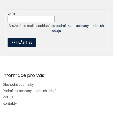
E-mail
Vložením e-mailu souhlasíte s
podmínkami ochrany osobních
údajů
PŘIHLÁSIT SE
Z
á
p
a
Informace pro vás
t
Obchodní podmínky
í
Podmínky ochrany osobních údajů
VPOIS
Kontakty