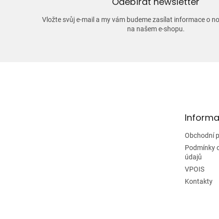
Odebírat newsletter
Vložte svůj e-mail a my vám budeme zasílat informace o 
na našem e-shopu.
Z
á
p
a
t
Informa
í
Obchodní 
Podmínky 
údajů
VPOIS
Kontakty