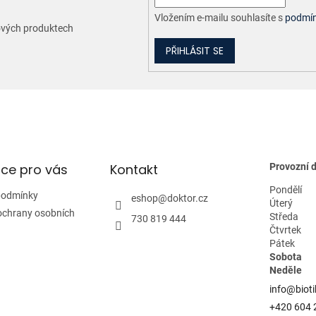
Vložením e-mailu souhlasíte s
podmín
nových produktech
PŘIHLÁSIT SE
ce pro vás
Kontakt
Provozní 
Pondělí
podmínky
eshop
@
doktor.cz
Úterý
ochrany osobních
Středa
730 819 444
Čtvrtek
Pátek
Sobota
Neděle
info@bioti
+420 604 