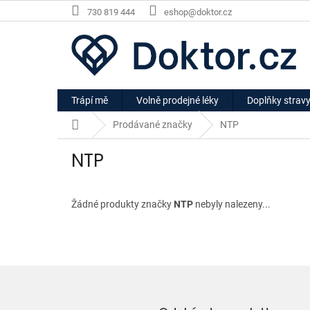
Přejít
730 819 444
eshop@doktor.cz
na
obsah
Trápí mě
Volně prodejné léky
Doplňky strav
Domů
Prodávané značky
NTP
NTP
Žádné produkty značky
NTP
nebyly nalezeny...