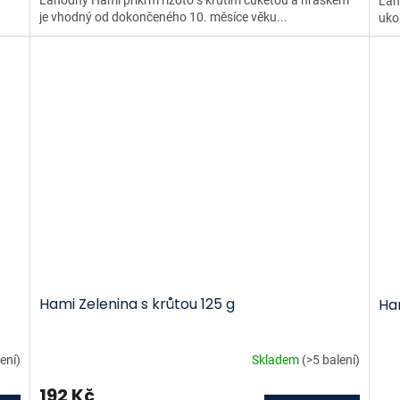
Lah
je vhodný od dokončeného 10. měsíce věku...
uko
Hami Zelenina s krůtou 125 g
Ha
ení)
Skladem
(>5 balení)
192 Kč