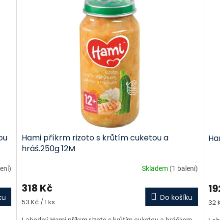
ou
Hami příkrm rizoto s krůtím cuketou a
Ha
hráš.250g 12M
lení)
Skladem
(1 balení)
318 Kč
19
ku
Do košíku
Měrná
Měr
53 Kč / 1 ks
32 K
cena:
cen
Lahodný Hami příkrm rizoto s krůtím cuketou a hráškem