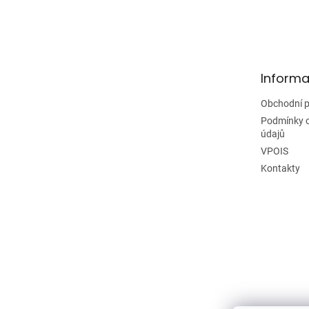
Z
á
p
a
t
Informa
í
Obchodní 
Podmínky 
údajů
VPOIS
Kontakty