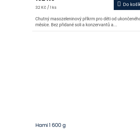
Do koší
Měrná
32 Kč / 1 ks
cena:
Chutný masozeleninový příkrm pro děti od ukončeného
měsíce. Bez přidané soli a konzervantů a...
Hami 1 600 g