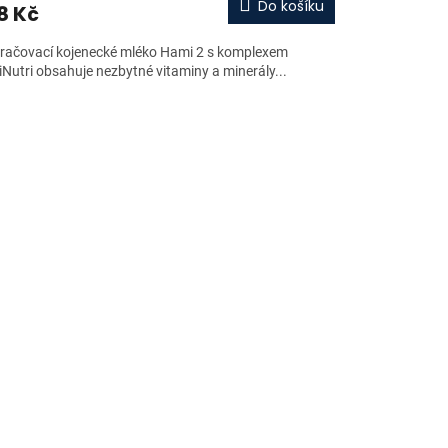
Do košíku
8 Kč
račovací kojenecké mléko Hami 2 s komplexem
iNutri obsahuje nezbytné vitaminy a minerály...