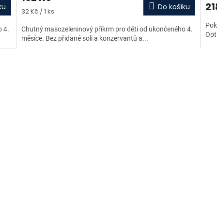
21
ku
Do košíku
Měrná
32 Kč / 1 ks
cena:
Pok
 4.
Chutný masozeleninový příkrm pro děti od ukončeného 4.
Opt
měsíce. Bez přidané soli a konzervantů a...