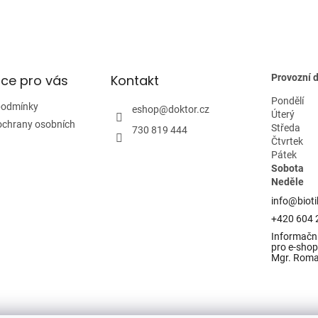
p
i
s
u
ce pro vás
Kontakt
Provozní 
Pondělí
podmínky
eshop
@
doktor.cz
Úterý
ochrany osobních
Středa
730 819 444
Čtvrtek
Pátek
Sobota
Neděle
info@bioti
+420 604 
Informační
pro e-shop 
Mgr. Rom