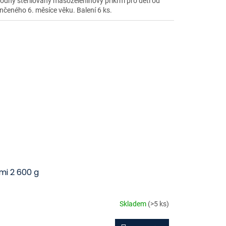
odný sterilovaný masozeleninový příkrm pro děti od
nčeného 6. měsíce věku. Balení 6 ks.
mi 2 600 g
Skladem
(>5 ks)