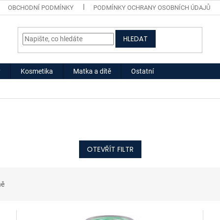
OBCHODNÍ PODMÍNKY
PODMÍNKY OCHRANY OSOBNÍCH ÚDAJŮ
HLEDAT
y
Kosmetika
Matka a dítě
Ostatní
OTEVŘÍT FILTR
ně