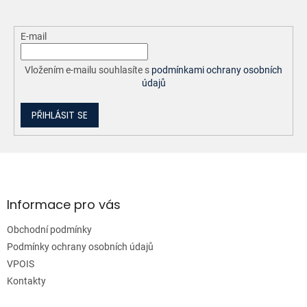
E-mail
Vložením e-mailu souhlasíte s
podmínkami ochrany osobních
údajů
PŘIHLÁSIT SE
Z
á
p
a
Informace pro vás
t
Obchodní podmínky
í
Podmínky ochrany osobních údajů
VPOIS
Kontakty