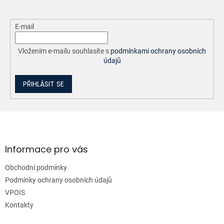
E-mail
Vložením e-mailu souhlasíte s
podmínkami ochrany osobních
údajů
PŘIHLÁSIT SE
Z
á
p
a
Informace pro vás
t
Obchodní podmínky
í
Podmínky ochrany osobních údajů
VPOIS
Kontakty