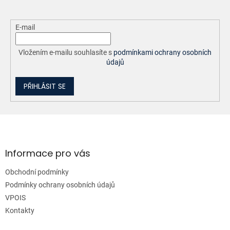
E-mail
Vložením e-mailu souhlasíte s
podmínkami ochrany osobních
údajů
PŘIHLÁSIT SE
Z
á
p
a
Informace pro vás
t
Obchodní podmínky
í
Podmínky ochrany osobních údajů
VPOIS
Kontakty