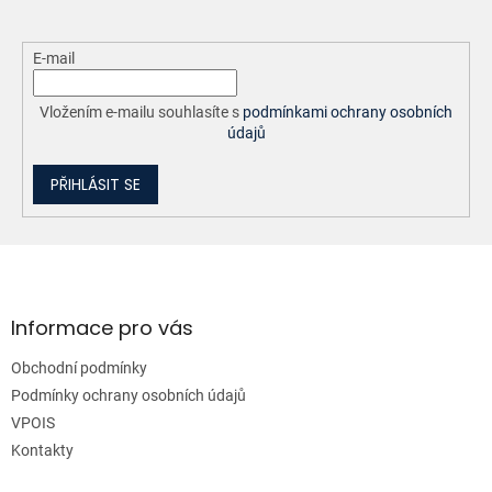
E-mail
Vložením e-mailu souhlasíte s
podmínkami ochrany osobních
údajů
PŘIHLÁSIT SE
Z
á
p
a
Informace pro vás
t
Obchodní podmínky
í
Podmínky ochrany osobních údajů
VPOIS
Kontakty