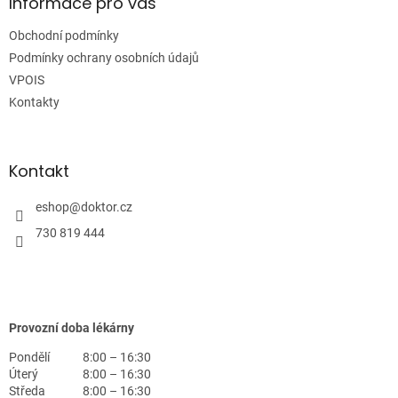
a
Informace pro vás
t
Obchodní podmínky
í
Podmínky ochrany osobních údajů
VPOIS
Kontakty
Kontakt
eshop
@
doktor.cz
730 819 444
Provozní doba lékárny
Pondělí
8:00 – 16:30
Úterý
8:00 – 16:30
Středa
8:00 – 16:30