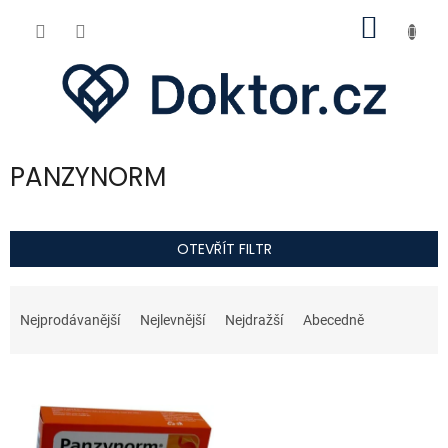
Přejít
NÁKUP
na
obsah
KOŠÍK
PANZYNORM
OTEVŘÍT FILTR
Ř
a
Nejprodávanější
Nejlevnější
Nejdražší
Abecedně
z
e
V
n
ý
í
p
p