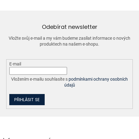
á
d
a
c
í
Odebírat newsletter
p
r
Vložte svůj e-mail a my vám budeme zasílat informace o nových
v
produktech na našem e-shopu.
k
y
v
ý
E-mail
p
i
Vložením e-mailu souhlasíte s
podmínkami ochrany osobních
s
údajů
u
PŘIHLÁSIT SE
Z
á
p