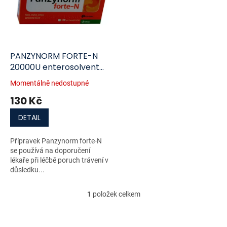
i
r
s
o
p
d
r
u
o
k
d
t
PANZYNORM FORTE-N
u
ů
20000U enterosolventní
k
tableta 30
Momentálně nedostupné
t
130 Kč
ů
DETAIL
Přípravek Panzynorm forte-N
se používá na doporučení
lékaře při léčbě poruch trávení v
důsledku...
1
položek celkem
O
v
l