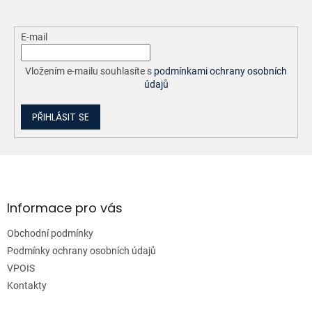
E-mail
Vložením e-mailu souhlasíte s
podmínkami ochrany osobních
údajů
PŘIHLÁSIT SE
Z
á
p
a
Informace pro vás
t
Obchodní podmínky
í
Podmínky ochrany osobních údajů
VPOIS
Kontakty