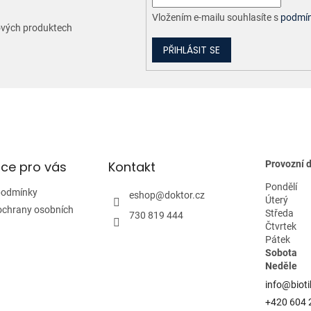
Vložením e-mailu souhlasíte s
podmín
nových produktech
PŘIHLÁSIT SE
ce pro vás
Kontakt
Provozní 
Pondělí
podmínky
eshop
@
doktor.cz
Úterý
ochrany osobních
Středa
730 819 444
Čtvrtek
Pátek
Sobota
Neděle
info@bioti
+420 604 