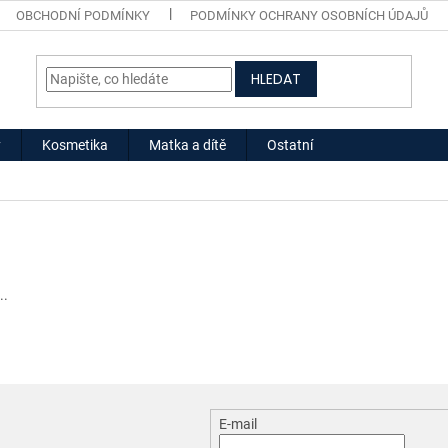
OBCHODNÍ PODMÍNKY
PODMÍNKY OCHRANY OSOBNÍCH ÚDAJŮ
HLEDAT
y
Kosmetika
Matka a dítě
Ostatní
..
E-mail