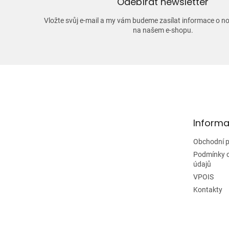
Odebírat newsletter
Vložte svůj e-mail a my vám budeme zasílat informace o 
na našem e-shopu.
Z
á
p
a
t
Informa
í
Obchodní 
Podmínky 
údajů
VPOIS
Kontakty