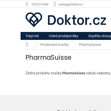
Přejít
730 819 444
eshop@doktor.cz
na
obsah
Trápí mě
Volně prodejné léky
Doplňky strav
Domů
Prodávané značky
PharmaSuisse
PharmaSuisse
Žádné produkty značky
PharmaSuisse
nebyly nalezeny.