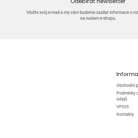
Odebírat newsletter
Vložte svůj e-mail a my vám budeme zasílat informace o 
na našem e-shopu.
Z
á
p
a
t
Informa
í
Obchodní 
Podmínky 
údajů
VPOIS
Kontakty