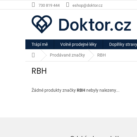
Přejít
730 819 444
eshop@doktor.cz
na
obsah
Trápí mě
Volně prodejné léky
Doplňky strav
Domů
Prodávané značky
RBH
RBH
Žádné produkty značky
RBH
nebyly nalezeny...