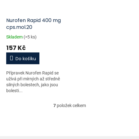
Nurofen Rapid 400 mg
cps.mol.20
Skladem
(>5 ks)
157 Kč
Do košíku
Přípravek Nurofen Rapid se
užívá při mírných až středně
silných bolestech, jako jsou
bolesti...
7
položek celkem
O
v
l
á
d
a