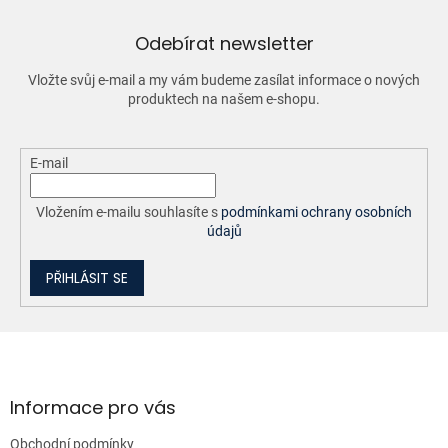
c
í
Odebírat newsletter
p
r
Vložte svůj e-mail a my vám budeme zasílat informace o nových
v
produktech na našem e-shopu.
k
y
v
ý
E-mail
p
i
Vložením e-mailu souhlasíte s
podmínkami ochrany osobních
s
údajů
u
PŘIHLÁSIT SE
Z
á
p
a
Informace pro vás
t
Obchodní podmínky