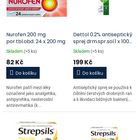
i
r
s
o
p
d
r
u
o
k
d
t
Nurofen 200 mg
Dettol 0.2% antiseptický
u
ů
por.tbl.obd. 24 x 200 mg
sprej drm.spr.sol.1 x 100
k
ml
Skladem
(>5 ks)
Skladem
(>5 ks)
t
82 Kč
199 Kč
ů
Do košíku
Do košíku
Nurofen patří mezi léky
Antiseptický sprej se používá k
označené jako analgetika,
čištění čerstvých drobných ran
antipyretika, nesteroidní
a k likvidaci běžných bakterií,...
antirevmatika (k...