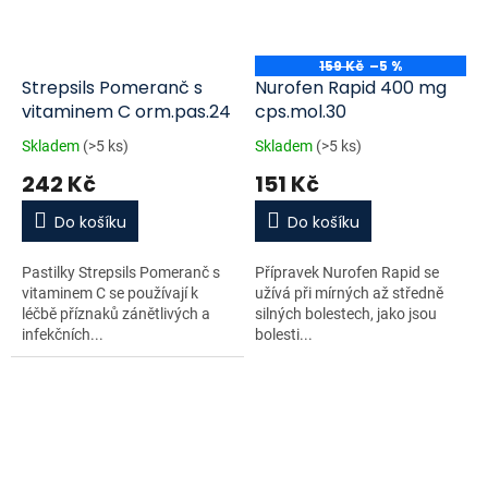
159 Kč
–5 %
Strepsils Pomeranč s
Nurofen Rapid 400 mg
vitaminem C orm.pas.24
cps.mol.30
Skladem
(>5 ks)
Skladem
(>5 ks)
242 Kč
151 Kč
Do košíku
Do košíku
Pastilky Strepsils Pomeranč s
Přípravek Nurofen Rapid se
vitaminem C se používají k
užívá při mírných až středně
léčbě příznaků zánětlivých a
silných bolestech, jako jsou
infekčních...
bolesti...