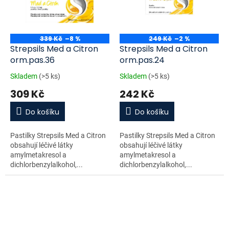
339 Kč
–8 %
249 Kč
–2 %
Strepsils Med a Citron
Strepsils Med a Citron
orm.pas.36
orm.pas.24
Skladem
(>5 ks)
Skladem
(>5 ks)
309 Kč
242 Kč
Do košíku
Do košíku
Pastilky Strepsils Med a Citron
Pastilky Strepsils Med a Citron
obsahují léčivé látky
obsahují léčivé látky
amylmetakresol a
amylmetakresol a
dichlorbenzylalkohol,...
dichlorbenzylalkohol,...