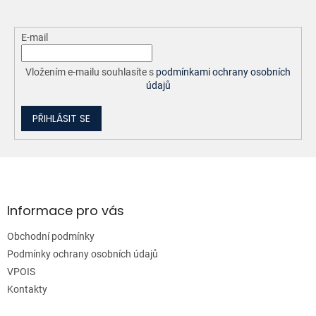
E-mail
Vložením e-mailu souhlasíte s
podmínkami ochrany osobních
údajů
PŘIHLÁSIT SE
Z
á
p
a
Informace pro vás
t
Obchodní podmínky
í
Podmínky ochrany osobních údajů
VPOIS
Kontakty