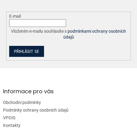
E-mail
Vložením e-mailu souhlasíte s
podmínkami ochrany osobních
údajů
PŘIHLÁSIT SE
Z
á
p
a
Informace pro vás
t
Obchodní podmínky
í
Podmínky ochrany osobních údajů
VPOIS
Kontakty