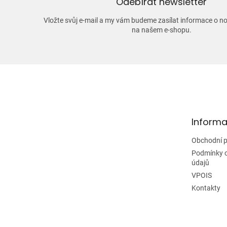
Odebírat newsletter
Vložte svůj e-mail a my vám budeme zasílat informace o 
na našem e-shopu.
Z
á
p
a
t
Informa
í
Obchodní 
Podmínky 
údajů
VPOIS
Kontakty