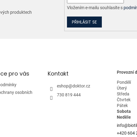
Vložením e-mailu souhlasíte s
podmín
nových produktech
PŘIHLÁSIT SE
ce pro vás
Kontakt
Provozní 
Pondělí
podmínky
eshop
@
doktor.cz
Úterý
ochrany osobních
Středa
730 819 444
Čtvrtek
Pátek
Sobota
Neděle
info@bioti
+420 604 