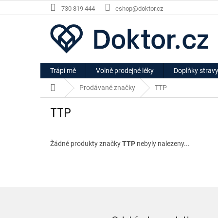
Přejít
730 819 444
eshop@doktor.cz
na
obsah
Trápí mě
Volně prodejné léky
Doplňky strav
Domů
Prodávané značky
TTP
TTP
Žádné produkty značky
TTP
nebyly nalezeny...