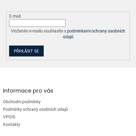
E-mail
Vložením e-mailu souhlasíte s
podmínkami ochrany osobních
údajů
PŘIHLÁSIT SE
Z
á
p
a
Informace pro vás
t
Obchodní podmínky
í
Podmínky ochrany osobních údajů
VPOIS
Kontakty