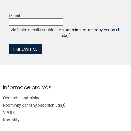
E-mail
Vložením e-mailu souhlasíte s
podmínkami ochrany osobních
údajů
PŘIHLÁSIT SE
Z
á
p
a
Informace pro vás
t
Obchodní podmínky
í
Podmínky ochrany osobních údajů
VPOIS
Kontakty