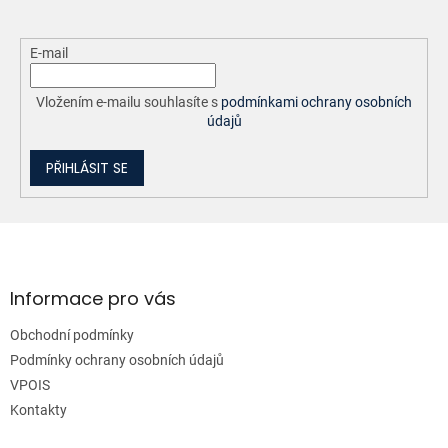
E-mail
Vložením e-mailu souhlasíte s
podmínkami ochrany osobních
údajů
PŘIHLÁSIT SE
Z
á
p
a
Informace pro vás
t
Obchodní podmínky
í
Podmínky ochrany osobních údajů
VPOIS
Kontakty