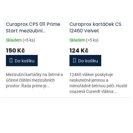
Curaprox CPS 011 Prime
Curaprox kartáček CS
Start mezizubní
12460 Velvet
kartáčky 5 ks
Skladem
(>5 ks)
Skladem
(>5 ks)
150 Kč
124 Kč
Do košíku
Do košíku
Mezizubní kartáčky na šetrné a
12460 vláken poskytuje
účinné čištění mezizubních
neskutečně jemnou a
prostor. Řada prime je...
mimořádně šetrnou péči. Hustě
osazená Curen® vlákna...