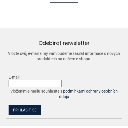
á
k
o
d
v
a
á
c
n
í
í
p
r
v
Odebírat newsletter
k
y
Vložte svůj e-mail a my vám budeme zasílat informace o nových
v
produktech na našem e-shopu.
ý
p
i
E-mail
s
u
Vložením e-mailu souhlasíte s
podmínkami ochrany osobních
údajů
PŘIHLÁSIT SE