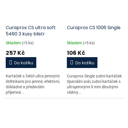
Curaprox CS ultra soft
Curaprox CS 1006 Single
5460 3 kusy blistr
Skladem
(>5 ks)
Skladem
(>5 ks)
257 Kč
106 Kč
Do košíku
Do košíku
Kartáček s 5460 ultra jemnými
Curaprox Single zubní kartáček
štětinkami pro jemné, efektivní,
Speciální solo zubní kartáček s
důkladné a především
ultrajemnými 9 mm dlouhými
příjemné...
vlákny...