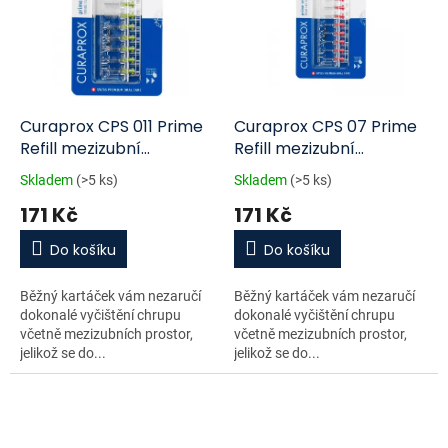
Curaprox CPS 011 Prime
Curaprox CPS 07 Prime
Refill mezizubní
Refill mezizubní
kartáčky 8 ks blistr
kartáčky 8 ks blistr
Skladem
(>5 ks)
Skladem
(>5 ks)
171 Kč
171 Kč
Do košíku
Do košíku
Běžný kartáček vám nezaručí
Běžný kartáček vám nezaručí
dokonalé vyčištění chrupu
dokonalé vyčištění chrupu
včetně mezizubních prostor,
včetně mezizubních prostor,
jelikož se do...
jelikož se do...