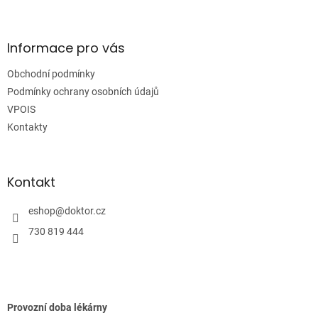
Z
á
p
a
Informace pro vás
t
Obchodní podmínky
í
Podmínky ochrany osobních údajů
VPOIS
Kontakty
Kontakt
eshop
@
doktor.cz
730 819 444
Provozní doba lékárny