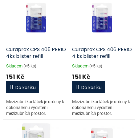
ý
o
p
d
i
u
s
k
p
t
r
ů
o
d
Curaprox CPS 405 PERIO
Curaprox CPS 406 PERIO
u
4ks blister refill
4 ks blister refill
k
Skladem
(>5 ks)
Skladem
(>5 ks)
t
151 Kč
151 Kč
ů
Do košíku
Do košíku
Mezizubní kartáček je určený k
Mezizubní kartáček je určený k
dokonalému vyčištění
dokonalému vyčištění
mezizubních prostor.
mezizubních prostor.