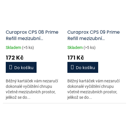
Curaprox CPS 08 Prime
Curaprox CPS 09 Prime
Refill mezizubní
Refill mezizubní
kartáčky 8 ks blistr
kartáčky 8 ks blistr
Skladem
(>5 ks)
Skladem
(>5 ks)
172 Kč
171 Kč
Do košíku
Do košíku
Běžný kartáček vám nezaručí
Běžný kartáček vám nezaručí
dokonalé vyčištění chrupu
dokonalé vyčištění chrupu
včetně mezizubních prostor,
včetně mezizubních prostor,
jelikož se do...
jelikož se do...