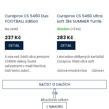
Curaprox CS 5460 Duo
Curaprox CS 5460 Ultra
FOOTBALL Edition
soft 3ks SUMMER Turtle
Na cestě
Skladem
(>5 ks)
237 Kč
283 Kč
DETAIL
DETAIL
S více než 5460 ultra jemnými
Letní edice oblíbených kartáčků
CUREN vlákny, hustě
Curaprox 5460 ultra soft
seřazenými v malé hlavičce,
čistí tento zubní...
růžová+modrá+čirá
růžová+mo
NAČÍST 12 DALŠÍCH
S
1
6
t
O
r
63
položek celkem
v
á
l
NAHORU
n