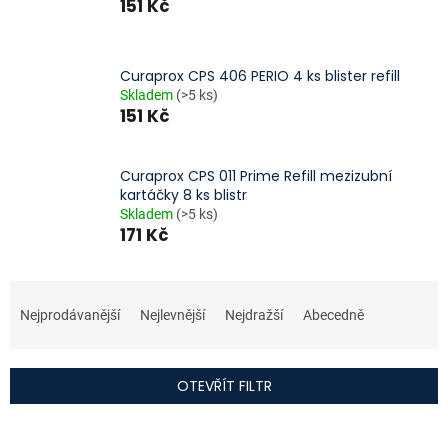
151 Kč
Curaprox CPS 406 PERIO 4 ks blister refill
Skladem
(>5 ks)
151 Kč
Curaprox CPS 011 Prime Refill mezizubní
kartáčky 8 ks blistr
Skladem
(>5 ks)
171 Kč
Ř
a
Nejprodávanější
Nejlevnější
Nejdražší
Abecedně
z
e
n
OTEVŘÍT FILTR
í
p
V
r