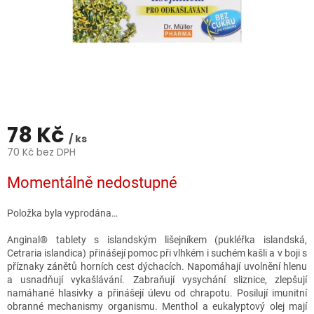
78 Kč
/ ks
70 Kč bez DPH
Měrná
Momentálně nedostupné
cena:
Položka byla vyprodána…
Anginal® tablety s islandským lišejníkem (pukléřka islandská,
Cetraria islandica) přinášejí pomoc při vlhkém i suchém kašli a v boji s
příznaky zánětů horních cest dýchacích. Napomáhají uvolnění hlenu
a usnadňují vykašlávání. Zabraňují vysychání sliznice, zlepšují
namáhané hlasivky a přinášejí úlevu od chrapotu. Posilují imunitní
obranné mechanismy organismu. Menthol a eukalyptový olej mají