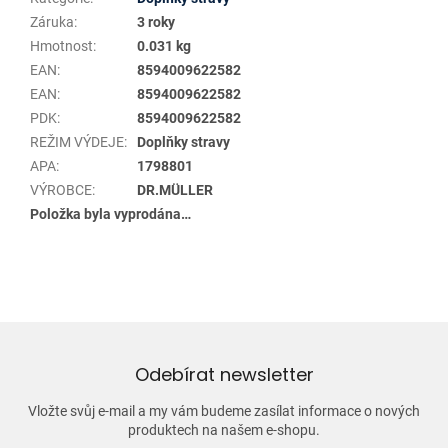
Záruka
:
3 roky
Hmotnost
:
0.031 kg
EAN
:
8594009622582
EAN
:
8594009622582
PDK
:
8594009622582
REŽIM VÝDEJE
:
Doplňky stravy
APA
:
1798801
VÝROBCE
:
DR.MÜLLER
Položka byla vyprodána…
Odebírat newsletter
Vložte svůj e-mail a my vám budeme zasílat informace o nových
produktech na našem e-shopu.