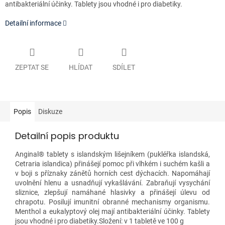
antibakteriální účinky. Tablety jsou vhodné i pro diabetiky.
Detailní informace
ZEPTAT SE
HLÍDAT
SDÍLET
Popis
Diskuze
Detailní popis produktu
Anginal® tablety s islandským lišejníkem (pukléřka islandská,
Cetraria islandica) přinášejí pomoc při vlhkém i suchém kašli a
v boji s příznaky zánětů horních cest dýchacích. Napomáhají
uvolnění hlenu a usnadňují vykašlávání. Zabraňují vysychání
sliznice, zlepšují namáhané hlasivky a přinášejí úlevu od
chrapotu. Posilují imunitní obranné mechanismy organismu.
Menthol a eukalyptový olej mají antibakteriální účinky. Tablety
jsou vhodné i pro diabetiky.Složení: v 1 tabletě ve 100 g