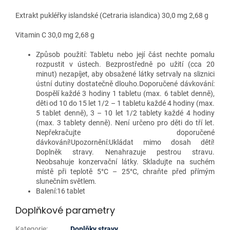
Extrakt pukléřky islandské (Cetraria islandica) 30,0 mg 2,68 g
Vitamin C 30,0 mg 2,68 g
Způsob použití: Tabletu nebo její část nechte pomalu
rozpustit v ústech. Bezprostředně po užití (cca 20
minut) nezapíjet, aby obsažené látky setrvaly na sliznici
ústní dutiny dostatečně dlouho.Doporučené dávkování:
Dospělí každé 3 hodiny 1 tabletu (max. 6 tablet denně),
děti od 10 do 15 let 1/2 – 1 tabletu každé 4 hodiny (max.
5 tablet denně), 3 – 10 let 1/2 tablety každé 4 hodiny
(max. 3 tablety denně). Není určeno pro děti do tří let.
Nepřekračujte doporučené
dávkování!Upozornění:Ukládat mimo dosah dětí!
Doplněk stravy. Nenahrazuje pestrou stravu.
Neobsahuje konzervační látky. Skladujte na suchém
místě při teplotě 5°C – 25°C, chraňte před přímým
slunečním světlem.
Balení:16 tablet
Doplňkové parametry
Kategorie
:
Doplňky stravy