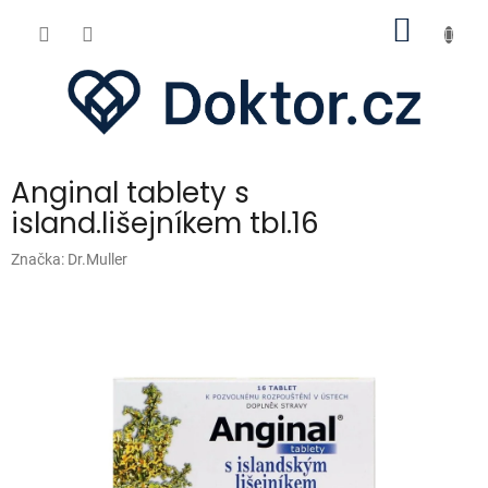
Přejít
NÁKUP
na
obsah
KOŠÍK
Anginal tablety s
island.lišejníkem tbl.16
Značka:
Dr.Muller