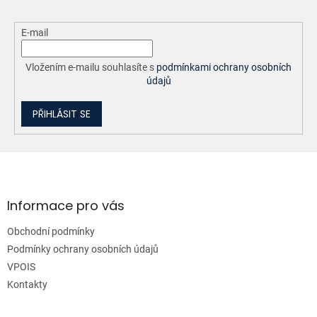
E-mail
Vložením e-mailu souhlasíte s
podmínkami ochrany osobních
údajů
PŘIHLÁSIT SE
Z
á
p
a
Informace pro vás
t
Obchodní podmínky
í
Podmínky ochrany osobních údajů
VPOIS
Kontakty