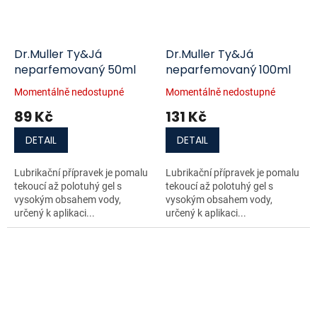
Dr.Muller Ty&Já
Dr.Muller Ty&Já
neparfemovaný 50ml
neparfemovaný 100ml
Momentálně nedostupné
Momentálně nedostupné
89 Kč
131 Kč
DETAIL
DETAIL
Lubrikační přípravek je pomalu
Lubrikační přípravek je pomalu
tekoucí až polotuhý gel s
tekoucí až polotuhý gel s
vysokým obsahem vody,
vysokým obsahem vody,
určený k aplikaci...
určený k aplikaci...