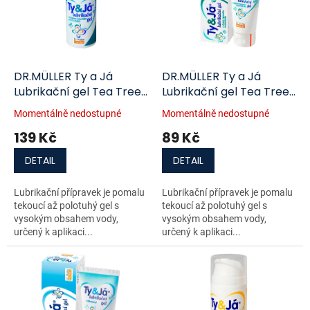
i
r
s
o
p
d
r
u
o
k
d
t
DR.MÜLLER Ty a Já
DR.MÜLLER Ty a Já
u
ů
Lubrikační gel Tea Tree
Lubrikační gel Tea Tree
k
Oi 100ml
Oi 50ml
Momentálně nedostupné
Momentálně nedostupné
t
139 Kč
89 Kč
ů
DETAIL
DETAIL
Lubrikační přípravek je pomalu
Lubrikační přípravek je pomalu
tekoucí až polotuhý gel s
tekoucí až polotuhý gel s
vysokým obsahem vody,
vysokým obsahem vody,
určený k aplikaci...
určený k aplikaci...