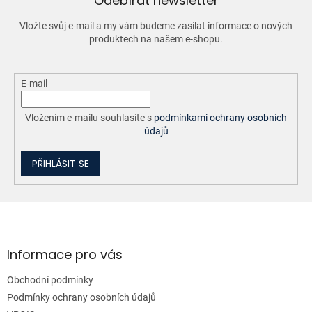
Odebírat newsletter
p
r
Vložte svůj e-mail a my vám budeme zasílat informace o nových
v
produktech na našem e-shopu.
k
y
v
ý
E-mail
p
i
Vložením e-mailu souhlasíte s
podmínkami ochrany osobních
s
údajů
u
PŘIHLÁSIT SE
Z
á
p
a
Informace pro vás
t
Obchodní podmínky
í
Podmínky ochrany osobních údajů