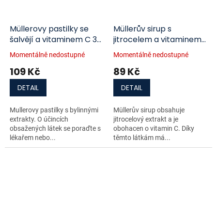
Müllerovy pastilky se
Müllerův sirup s
šalvějí a vitaminem C 36
jitrocelem a vitaminem
ks
C 320 g
Momentálně nedostupné
Momentálně nedostupné
109 Kč
89 Kč
DETAIL
DETAIL
Mullerovy pastilky s bylinnými
Müllerův sirup obsahuje
extrakty. O účincích
jitrocelový extrakt a je
obsažených látek se poraďte s
obohacen o vitamin C. Díky
lékařem nebo...
těmto látkám má...