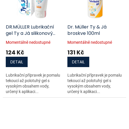
DR.MÜLLER Lubrikační
Dr. Müller Ty & Já
gel Ty a Já silikonový
broskve 100ml
50ml
Momentálně nedostupné
Momentálně nedostupné
124 Kč
131 Kč
DETAIL
DETAIL
Lubrikační přípravek je pomalu
Lubrikační přípravek je pomalu
tekoucí až polotuhý gel s
tekoucí až polotuhý gel s
vysokým obsahem vody,
vysokým obsahem vody,
určený k aplikaci...
určený k aplikaci...