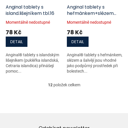
Anginal tablety s
Anginal tablety s
island.lišejníkem tbl.16
heřmánkem+slézem
tbl.16
Momentálně nedostupné
Momentálně nedostupné
78 Kč
78 Kč
DETAIL
DETAIL
Anginal® tablety s islandským
Anginal® tablety s heřmánkem,
lišejníkem (pukléřka islandská,
slézem a šalvějí jsou vhodné
Cetraria islandica) přinášejí
jako podpůrný prostředek při
pomoc...
bolestech...
12
položek celkem
O
v
l
á
d
a
c
í