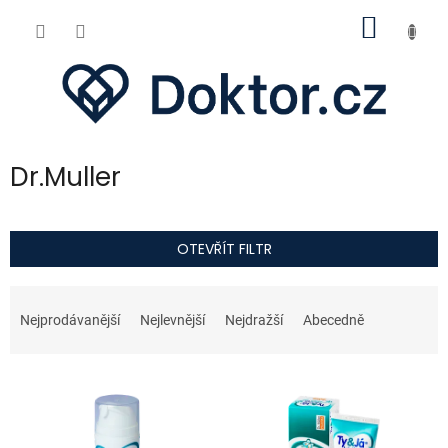
Přejít
NÁKUP
na
obsah
KOŠÍK
Dr.Muller
OTEVŘÍT FILTR
Ř
a
Nejprodávanější
Nejlevnější
Nejdražší
Abecedně
z
e
V
n
ý
í
p
p