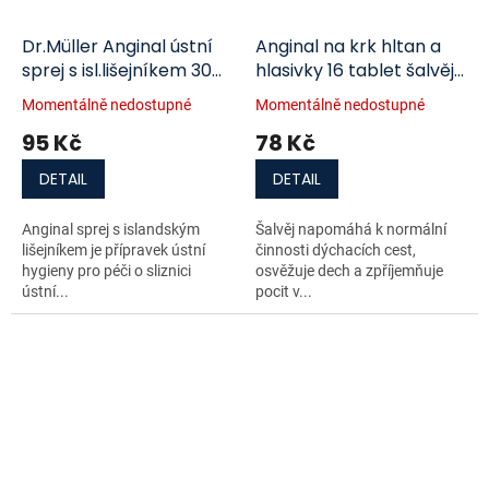
Dr.Müller Anginal ústní
Anginal na krk hltan a
sprej s isl.lišejníkem 30
hlasivky 16 tablet šalvěj
ml
lékořice
Momentálně nedostupné
Momentálně nedostupné
95 Kč
78 Kč
DETAIL
DETAIL
Anginal sprej s islandským
Šalvěj napomáhá k normální
lišejníkem je přípravek ústní
činnosti dýchacích cest,
hygieny pro péči o sliznici
osvěžuje dech a zpříjemňuje
ústní...
pocit v...