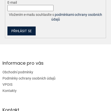
E-mail
Vložením e-mailu souhlasíte s
podmínkami ochrany osobních
údajů
PŘIHLÁSIT SE
Z
á
p
a
Informace pro vás
t
Obchodní podmínky
í
Podmínky ochrany osobních údajů
VPOIS
Kontakty
Kontakt