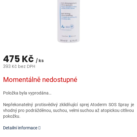
475 Kč
/ ks
393 Kč bez DPH
Měrná
Momentálně nedostupné
cena:
Položka byla vyprodána…
Nepřekonatelný protisvědivý zklidňující sprej Atoderm SOS Spray je
vhodný pro podrážděnou, suchou, velmi suchou až atopickou citlivou
pokožku.
Detailní informace