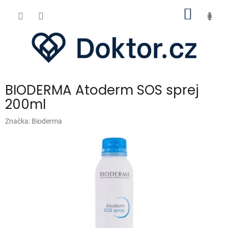
Přejít
NÁKUP
na
obsah
KOŠÍK
BIODERMA Atoderm SOS sprej
200ml
Značka:
Bioderma