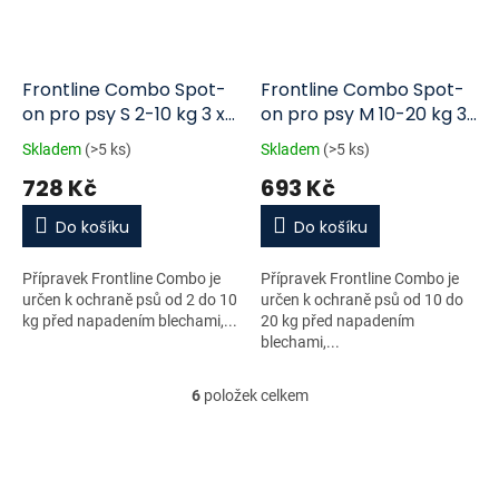
Frontline Combo Spot-
Frontline Combo Spot-
on pro psy S 2-10 kg 3 x
on pro psy M 10-20 kg 3
0,67 ml
x 1,34 ml
Skladem
(>5 ks)
Skladem
(>5 ks)
728 Kč
693 Kč
Do košíku
Do košíku
Přípravek Frontline Combo je
Přípravek Frontline Combo je
určen k ochraně psů od 2 do 10
určen k ochraně psů od 10 do
kg před napadením blechami,...
20 kg před napadením
blechami,...
6
položek celkem
O
v
l
á
d