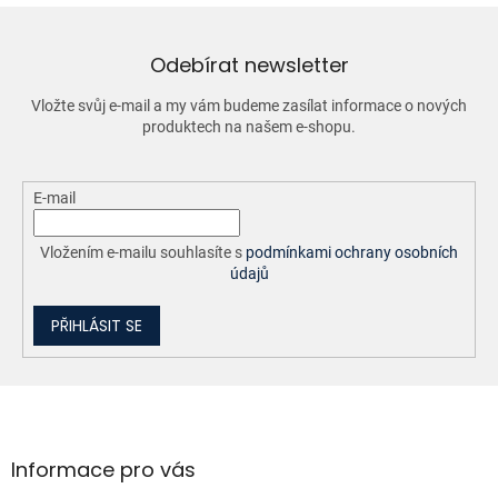
a
c
í
Odebírat newsletter
p
r
Vložte svůj e-mail a my vám budeme zasílat informace o nových
v
produktech na našem e-shopu.
k
y
v
ý
E-mail
p
i
Vložením e-mailu souhlasíte s
podmínkami ochrany osobních
s
údajů
u
PŘIHLÁSIT SE
Z
á
p
a
Informace pro vás
t