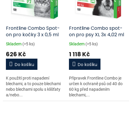
Frontline Combo Spot-
Frontline Combo spot-
on pro kočky 3 x 0,5 ml
on pro psy XL 3x 4,02 ml
Skladem
(>5 ks)
Skladem
(>5 ks)
626 Kč
1 118 Kč
Do košíku
Do košíku
K použití proti napadení
Přípravek Frontline Combo je
blechami, a to pouze blechami
určen k ochraně psů od 40 do
nebo blechami spolu s klíšťaty
60 kg před napadením
a/nebo...
blechami,...