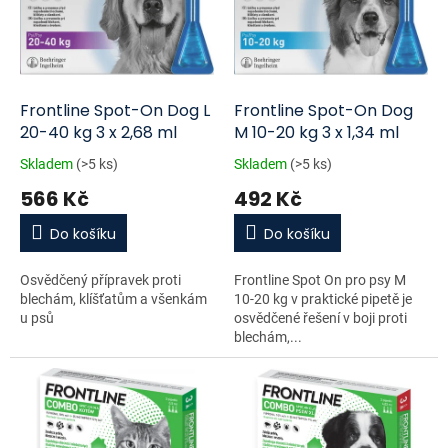
i
r
s
o
p
d
r
u
o
k
d
t
Frontline Spot-On Dog L
Frontline Spot-On Dog
u
ů
20-40 kg 3 x 2,68 ml
M 10-20 kg 3 x 1,34 ml
k
Skladem
(>5 ks)
Skladem
(>5 ks)
t
566 Kč
492 Kč
ů
Do košíku
Do košíku
Osvědčený přípravek proti
Frontline Spot On pro psy M
blechám, klíšťatům a všenkám
10-20 kg v praktické pipetě je
u psů
osvědčené řešení v boji proti
blechám,...